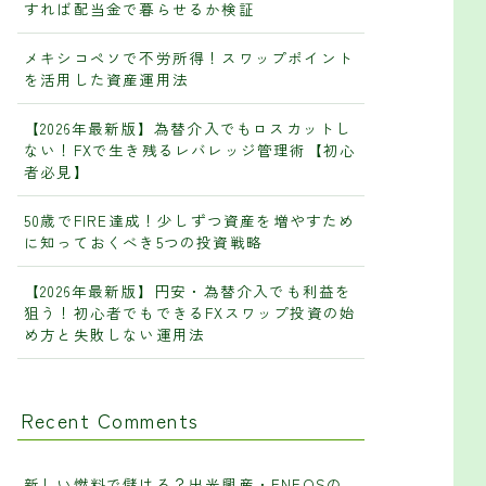
すれば配当金で暮らせるか検証
メキシコペソで不労所得！スワップポイント
を活用した資産運用法
【2026年最新版】為替介入でもロスカットし
ない！FXで生き残るレバレッジ管理術【初心
者必見】
50歳でFIRE達成！少しずつ資産を増やすため
に知っておくべき5つの投資戦略
【2026年最新版】円安・為替介入でも利益を
狙う！初心者でもできるFXスワップ投資の始
め方と失敗しない運用法
Recent Comments
新しい燃料で儲ける？出光興産・ENEOSの