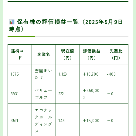
保有株の評価損益一覧（2025年5月9日
時点）
銘柄コー
現在値
評価損益
先週比
企業名
ド
（円）
（円）
（円）
雪国まい
1375
1,129
+10,700
-400
たけ
バリュー
+450,00
3931
222
±0
ゴルフ
0
エコナッ
クホール
3521
146
+18,000
±0
ディング
ス