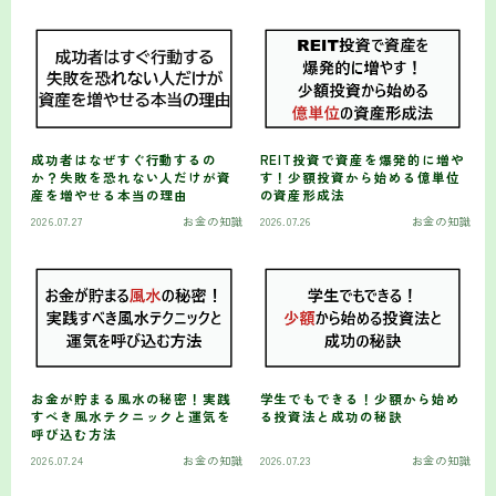
成功者はなぜすぐ行動するの
REIT投資で資産を爆発的に増や
か？失敗を恐れない人だけが資
す！少額投資から始める億単位
産を増やせる本当の理由
の資産形成法
2026.07.27
お金の知識
2026.07.26
お金の知識
お金が貯まる風水の秘密！実践
学生でもできる！少額から始め
すべき風水テクニックと運気を
る投資法と成功の秘訣
呼び込む方法
2026.07.24
お金の知識
2026.07.23
お金の知識