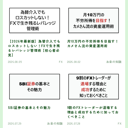
【2026年最新版】為替介入でも
月10万円の不労所得を目指す！
ロスカットしない！FXで生き残
カメさん流の資産運用術
るレバレッジ管理術【初心者必
見】
2026.08.05
FX
2026.08.02
お金の知識
SBI証券の基本とその魅力
9割のFXトレーダーが退場する
理由と成功するために知ってお
くべきこと
2026.07.29
お金の知識
2026.07.28
FX