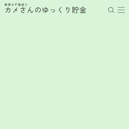
無理せず億越え
カメさんのゆっくり貯金
MENU
管理人プロフィール
記事一覧
お金の知識
株式
お金を賢く育てるヒント
FX
FXで勝てない心理とは？