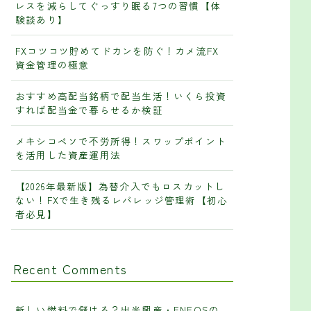
レスを減らしてぐっすり眠る7つの習慣【体
験談あり】
FXコツコツ貯めてドカンを防ぐ！カメ流FX
資金管理の極意
おすすめ高配当銘柄で配当生活！いくら投資
すれば配当金で暮らせるか検証
メキシコペソで不労所得！スワップポイント
を活用した資産運用法
【2026年最新版】為替介入でもロスカットし
ない！FXで生き残るレバレッジ管理術【初心
者必見】
Recent Comments
新しい燃料で儲ける？出光興産・ENEOSの