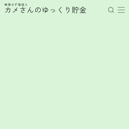
無理せず億越え
カメさんのゆっくり貯金
MENU
管理人プロフィール
記事一覧
お金の知識
株式
お金を賢く育てるヒント
FX
FXで勝てない心理とは？