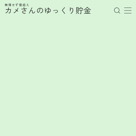
無理せず億越え
カメさんのゆっくり貯金
MENU
管理人プロフィール
記事一覧
お金の知識
株式
お金を賢く育てるヒント
FX
FXで勝てない心理とは？