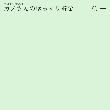
無理せず億越え
カメさんのゆっくり貯金
MENU
管理人プロフィール
記事一覧
お金の知識
株式
お金を賢く育てるヒント
FX
FXで勝てない心理とは？