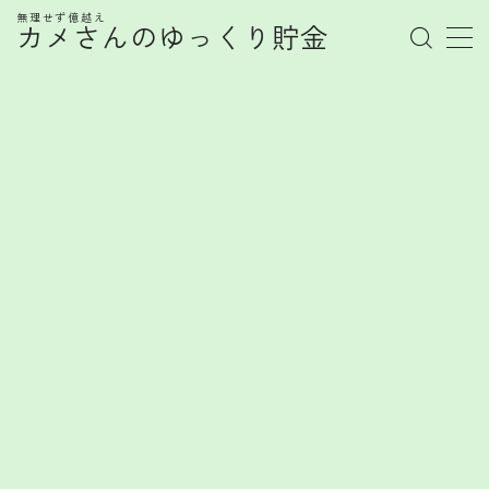
無理せず億越え
カメさんのゆっくり貯金
MENU
管理人プロフィール
記事一覧
お金の知識
株式
お金を賢く育てるヒント
FX
FXで勝てない心理とは？