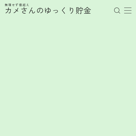
無理せず億越え
カメさんのゆっくり貯金
MENU
管理人プロフィール
記事一覧
お金の知識
株式
お金を賢く育てるヒント
FX
FXで勝てない心理とは？