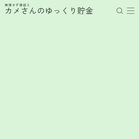
無理せず億越え
カメさんのゆっくり貯金
MENU
管理人プロフィール
記事一覧
お金の知識
株式
お金を賢く育てるヒント
FX
FXで勝てない心理とは？