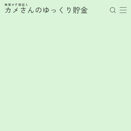
無理せず億越え
カメさんのゆっくり貯金
MENU
管理人プロフィール
記事一覧
お金の知識
株式
お金を賢く育てるヒント
FX
FXで勝てない心理とは？