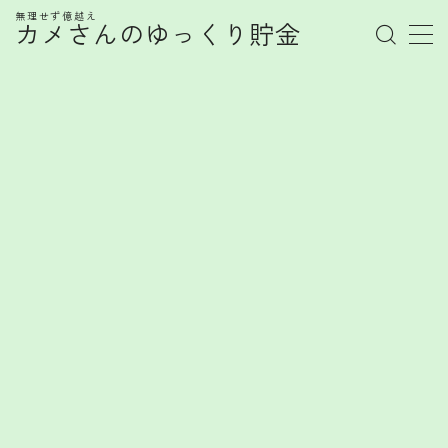
無理せず億越え
カメさんのゆっくり貯金
MENU
管理人プロフィール
記事一覧
お金の知識
株式
お金を賢く育てるヒント
FX
FXで勝てない心理とは？