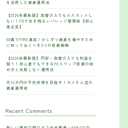
を活用した資産運用法
【2026年最新版】為替介入でもロスカットし
ない！FXで生き残るレバレッジ管理術【初心
者必見】
50歳でFIRE達成！少しずつ資産を増やすため
に知っておくべき5つの投資戦略
【2026年最新版】円安・為替介入でも利益を
狙う！初心者でもできるFXスワップ投資の始
め方と失敗しない運用法
月10万円の不労所得を目指す！カメさん流の
資産運用術
Recent Comments
新しい燃料で儲ける？出光興産・ENEOSの