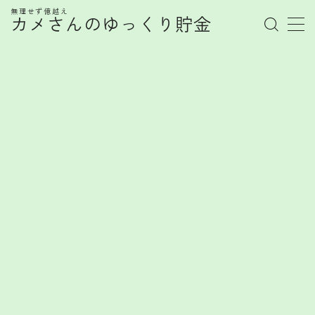
無理せず億越え
カメさんのゆっくり貯金
MENU
管理人プロフィール
記事一覧
お金の知識
株式
お金を賢く育てるヒント
FX
FXで勝てない心理とは？