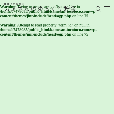
無理せず億越え
Warning
: Trying to access array offset on false in
カメさんのゆっくり貯金
/home/c7478085/public_html/kamesan-tocotoco.com/wp-
content/themes/jinr/include/head/ogp.php
on line
75
MENU
Warning
: Attempt to read property "term_id" on null in
/home/c7478085/public_html/kamesan-tocotoco.com/wp-
管理人プロフィール
content/themes/jinr/include/head/ogp.php
on line
75
記事一覧
お金の知識
株式
お金を賢く育てるヒント
FX
FXで勝てない心理とは？