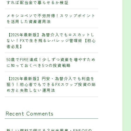
すれば配当金で暮らせるか検証
メキシコペソで不労所得！スワップポイント
を活用した資産運用法
【2026年最新版】為替介入でもロスカットし
ない！FXで生き残るレバレッジ管理術【初心
者必見】
50歳でFIRE達成！少しずつ資産を増やすため
に知っておくべき5つの投資戦略
【2026年最新版】円安・為替介入でも利益を
狙う！初心者でもできるFXスワップ投資の始
め方と失敗しない運用法
Recent Comments
新しい燃料で儲ける？出光興産・ENEOSの