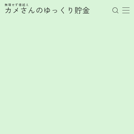
無理せず億越え
カメさんのゆっくり貯金
MENU
管理人プロフィール
記事一覧
お金の知識
株式
お金を賢く育てるヒント
FX
FXで勝てない心理とは？