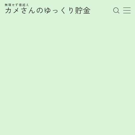
無理せず億越え
カメさんのゆっくり貯金
MENU
管理人プロフィール
記事一覧
お金の知識
株式
お金を賢く育てるヒント
FX
FXで勝てない心理とは？