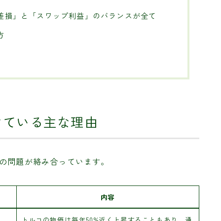
替差損」と「スワップ利益」のバランスが全て
方
けている主な理由
数の問題が絡み合っています。
内容
トルコの物価は毎年50%近く上昇することもあり、通