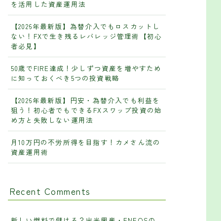
を活用した資産運用法
【2026年最新版】為替介入でもロスカットし
ない！FXで生き残るレバレッジ管理術【初心
者必見】
50歳でFIRE達成！少しずつ資産を増やすため
に知っておくべき5つの投資戦略
【2026年最新版】円安・為替介入でも利益を
狙う！初心者でもできるFXスワップ投資の始
め方と失敗しない運用法
月10万円の不労所得を目指す！カメさん流の
資産運用術
Recent Comments
新しい燃料で儲ける？出光興産・ENEOSの