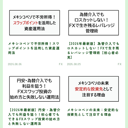
メキシコペソで不労所得！スワ
【2026年最新版】為替介入でも
ップポイントを活用した資産運
ロスカットしない！FXで生き残
用法
るレバレッジ管理術【初心者必
見】
2026.08.06
FX
2026.08.05
FX
【2026年最新版】円安・為替介
メキシコペソの未来：安定的な
入でも利益を狙う！初心者でも
投資先として注目する理由
できるFXスワップ投資の始め方
と失敗しない運用法