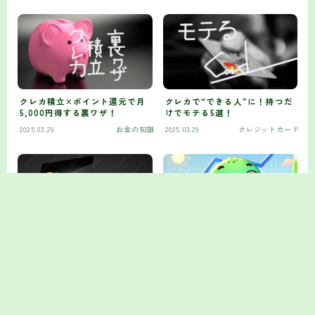
Follow Me
クレカ積立×ポイント還元で月
クレカで“できる人”に！持つだ
5,000円得する裏ワザ！
けでモテる5選！
2025.03.29
お金の知識
2025.03.29
クレジットカード
新大学生・新社会人におすすめ
「はじめまして！カメさんブロ
の初めてのクレジットカード
グへようこそ
～お金を賢く育
てるヒントを発信します～」
2025.03.22
クレジットカード
2025.03.21
株式