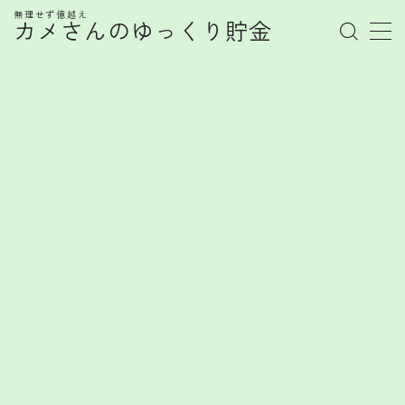
無理せず億越え
カメさんのゆっくり貯金
MENU
管理人プロフィール
記事一覧
お金の知識
株式
お金を賢く育てるヒント
FX
FXで勝てない心理とは？