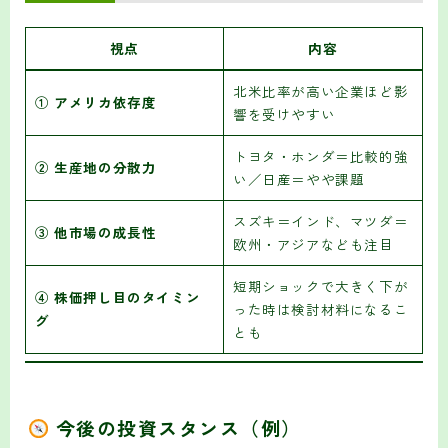
視点
内容
北米比率が高い企業ほど影
① アメリカ依存度
響を受けやすい
トヨタ・ホンダ＝比較的強
② 生産地の分散力
い／日産＝やや課題
スズキ＝インド、マツダ＝
③ 他市場の成長性
欧州・アジアなども注目
短期ショックで大きく下が
④ 株価押し目のタイミン
った時は検討材料になるこ
グ
とも
今後の投資スタンス（例）