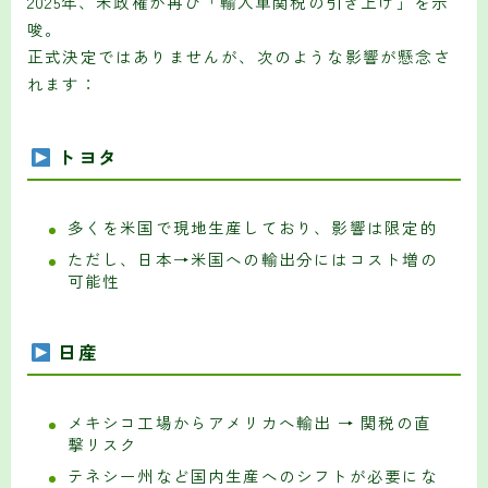
2025年、米政権が再び「輸入車関税の引き上げ」を示
唆。
正式決定ではありませんが、次のような影響が懸念さ
れます：
トヨタ
多くを米国で現地生産しており、影響は限定的
ただし、日本→米国への輸出分にはコスト増の
可能性
日産
メキシコ工場からアメリカへ輸出 → 関税の直
撃リスク
テネシー州など国内生産へのシフトが必要にな