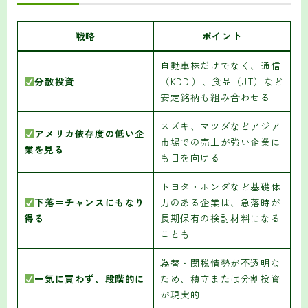
戦略
ポイント
自動車株だけでなく、通信
分散投資
（KDDI）、食品（JT）など
安定銘柄も組み合わせる
スズキ、マツダなどアジア
アメリカ依存度の低い企
市場での売上が強い企業に
業を見る
も目を向ける
トヨタ・ホンダなど基礎体
下落＝チャンスにもなり
力のある企業は、急落時が
得る
長期保有の検討材料になる
ことも
為替・関税情勢が不透明な
一気に買わず、段階的に
ため、積立または分割投資
が現実的