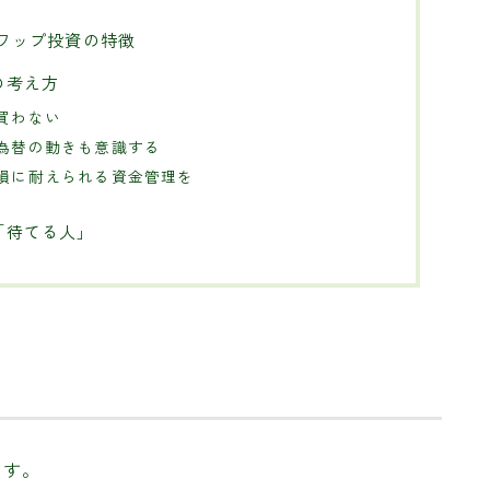
ワップ投資の特徴
の考え方
買わない
為替の動きも意識する
損に耐えられる資金管理を
「待てる人」
ます。