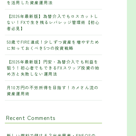
を活用した資産運用法
【2026年最新版】為替介入でもロスカットし
ない！FXで生き残るレバレッジ管理術【初心
者必見】
50歳でFIRE達成！少しずつ資産を増やすため
に知っておくべき5つの投資戦略
【2026年最新版】円安・為替介入でも利益を
狙う！初心者でもできるFXスワップ投資の始
め方と失敗しない運用法
月10万円の不労所得を目指す！カメさん流の
資産運用術
Recent Comments
新しい燃料で儲ける？出光興産・ENEOSの