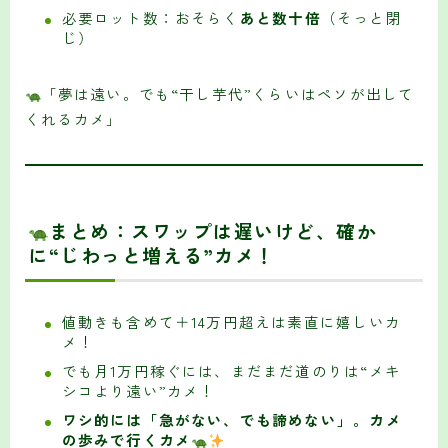
必要ロット数：おそらく
あと数十倍
（そっと閉
じ）
「夢は遠い。でも“干し芋代”くらいはペソが出して
くれるカメ」
まとめ：
スワップは遅いけど、確か
に“じわっと増える”カメ！
値動きも含めて＋14万円超えは素直に嬉しいカ
メ！
でも月1万円稼ぐには、まだまだ道のりは“メキ
シコより遠い”カメ！
ワシ的には「急がない、でも諦めない」。カメ
の歩みで行くカメ