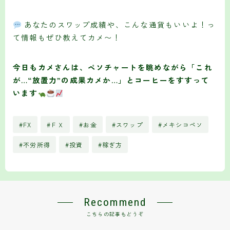
あなたのスワップ成績や、こんな通貨もいいよ！っ
て情報もぜひ教えてカメ〜！
今日もカメさんは、ペソチャートを眺めながら「これ
が…“放置力”の成果カメか…」とコーヒーをすすって
います
#FX
#ＦＸ
#お金
#スワップ
#メキシコペソ
#不労所得
#投資
#稼ぎ方
Recommend
こちらの記事もどうぞ