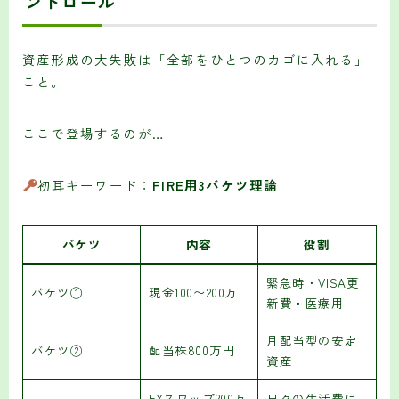
ントロール
資産形成の大失敗は「全部をひとつのカゴに入れる」
こと。
ここで登場するのが…
初耳キーワード：
FIRE用3バケツ理論
バケツ
内容
役割
緊急時・VISA更
バケツ①
現金100〜200万
新費・医療用
月配当型の安定
バケツ②
配当株800万円
資産
FXスワップ200万
日々の生活費に