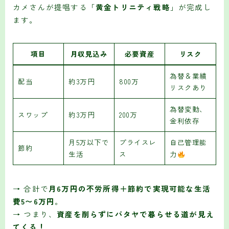
カメさんが提唱する「
黄金トリニティ戦略
」が完成し
ます。
項目
月収見込み
必要資産
リスク
為替＆業績
配当
約3万円
800万
リスクあり
為替変動、
スワップ
約3万円
200万
金利依存
月5万以下で
プライスレ
自己管理能
節約
生活
ス
力
→ 合計で
月6万円の不労所得＋節約で実現可能な生活
費5〜6万円
。
→ つまり、
資産を削らずにパタヤで暮らせる道が見え
てくる！