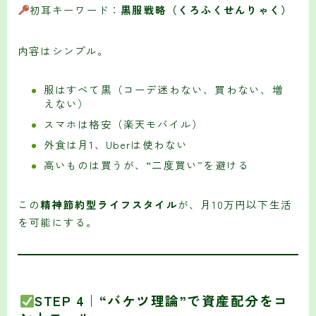
初耳キーワード：
黒服戦略（くろふくせんりゃく）
内容はシンプル。
服はすべて黒（コーデ迷わない、買わない、増
えない）
スマホは格安（楽天モバイル）
外食は月1、Uberは使わない
高いものは買うが、“二度買い”を避ける
この
精神節約型ライフスタイル
が、月10万円以下生活
を可能にする。
STEP 4｜“バケツ理論”で資産配分をコ