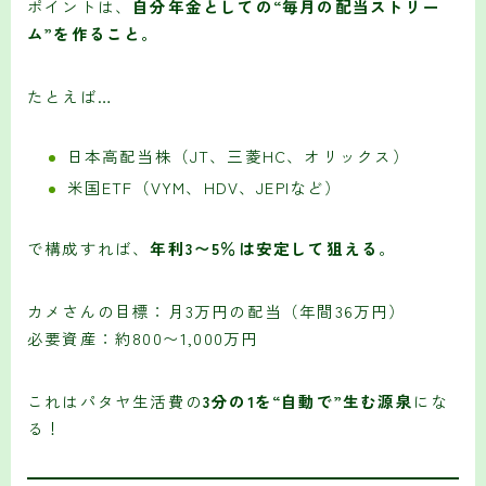
ポイントは、
自分年金としての“毎月の配当ストリー
ム”を作ること。
たとえば…
日本高配当株（JT、三菱HC、オリックス）
米国ETF（VYM、HDV、JEPIなど）
で構成すれば、
年利3〜5％は安定して狙える
。
カメさんの目標：月3万円の配当（年間36万円）
必要資産：約800〜1,000万円
これはパタヤ生活費の
3分の1を“自動で”生む源泉
にな
る！