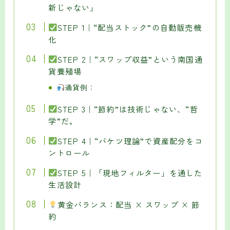
新じゃない」
STEP 1｜“配当ストック”の自動販売機
化
STEP 2｜“スワップ収益”という南国通
貨養殖場
通貨例：
STEP 3｜“節約”は技術じゃない、“哲
学”だ。
STEP 4｜“バケツ理論”で資産配分をコ
ントロール
STEP 5｜「現地フィルター」を通した
生活設計
黄金バランス：配当 × スワップ × 節
約