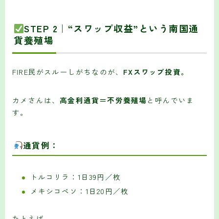
STEP 2｜“スワップ収益”という南国通
貨養殖場
FIRE民がスルーしがちなのが、
FXスワップ投資。
カメさんは、
高金利通貨＝不労養殖場
と呼んでいま
す。
通貨例：
トルコリラ：1日39円／枚
メキシコペソ：1日20円／枚
たとえば…