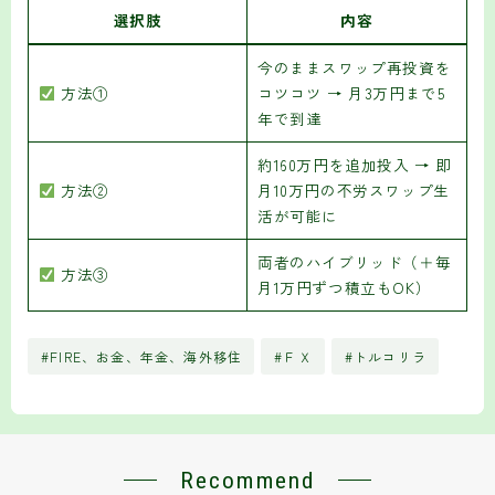
選択肢
内容
今のままスワップ再投資を
方法①
コツコツ → 月3万円まで5
年で到達
約160万円を追加投入 → 即
方法②
月10万円の不労スワップ生
活が可能に
両者のハイブリッド（＋毎
方法③
月1万円ずつ積立もOK）
#FIRE、お金、年金、海外移住
#ＦＸ
#トルコリラ
Recommend