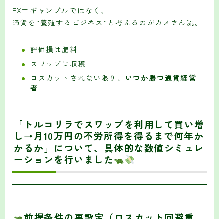
FX＝ギャンブルではなく、
通貨を“養殖するビジネス”と考えるのがカメさん流。
評価損は肥料
スワップは収穫
ロスカットされない限り、
いつか勝つ通貨経営
者
「
トルコリラでスワップを利用して買い増
し→月10万円の不労所得を得るまで何年か
かるか
」について、
具体的な数値シミュレ
ーション
を行いました
前提条件の再設定（ロスカット回避重