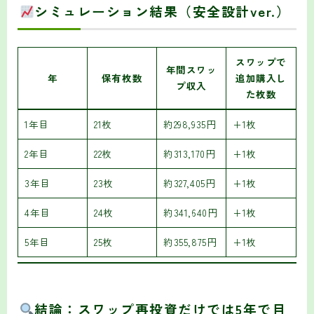
シミュレーション結果（安全設計ver.）
スワップで
年間スワッ
年
保有枚数
追加購入し
プ収入
た枚数
1年目
21枚
約298,935円
+1枚
2年目
22枚
約313,170円
+1枚
3年目
23枚
約327,405円
+1枚
4年目
24枚
約341,640円
+1枚
5年目
25枚
約355,875円
+1枚
結論：
スワップ再投資だけでは5年で目