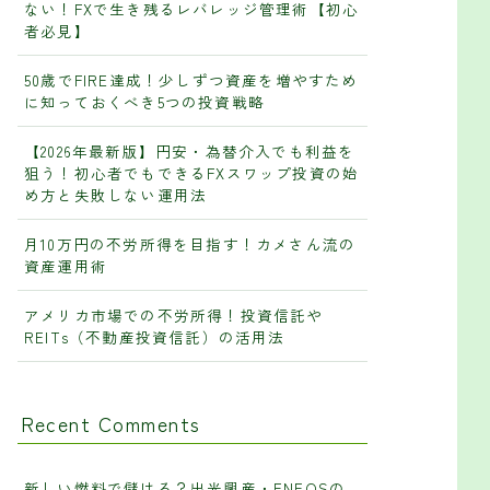
ない！FXで生き残るレバレッジ管理術【初心
者必見】
50歳でFIRE達成！少しずつ資産を増やすため
に知っておくべき5つの投資戦略
【2026年最新版】円安・為替介入でも利益を
狙う！初心者でもできるFXスワップ投資の始
め方と失敗しない運用法
月10万円の不労所得を目指す！カメさん流の
資産運用術
アメリカ市場での不労所得！投資信託や
REITs（不動産投資信託）の活用法
Recent Comments
新しい燃料で儲ける？出光興産・ENEOSの