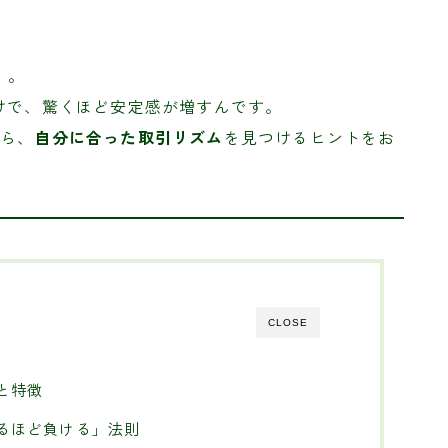
）。
けで、驚くほど安定感が増すんです。
がら、
自分に合った取引リズム
を見つけるヒントをお
CLOSE
と特徴
るほど負ける」法則