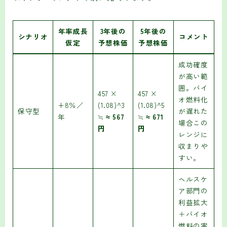
年率成長
3年後の
5年後の
シナリオ
コメント
仮定
予想株価
予想株価
成功確度
が高い範
囲。バイ
457 ×
457 ×
オ燃料化
+8％／
(1.08)^3
(1.08)^5
保守型
が遅れた
年
≒
≈ 567
≒
≈ 671
場合この
円
円
レンジに
収まりや
すい。
ヘルスケ
ア部門の
利益拡大
＋バイオ
燃料の実