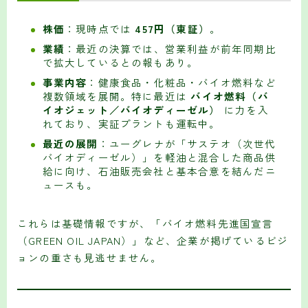
株価
：現時点では
457円（東証）
。
業績
：最近の決算では、営業利益が前年同期比
で拡大しているとの報もあり。
事業内容
：健康食品・化粧品・バイオ燃料など
複数領域を展開。特に最近は
バイオ燃料（バ
イオジェット／バイオディーゼル）
に力を入
れており、実証プラントも運転中。
最近の展開
：ユーグレナが「サステオ（次世代
バイオディーゼル）」を軽油と混合した商品供
給に向け、石油販売会社と基本合意を結んだニ
ュースも。
これらは基礎情報ですが、「バイオ燃料先進国宣言
（GREEN OIL JAPAN）」など、企業が掲げているビジ
ョンの重さも見逃せません。