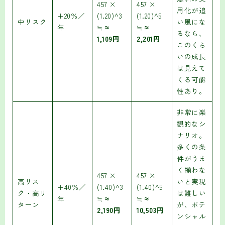
457 ×
457 ×
用化が追
+20％／
(1.20)^3
(1.20)^5
中リスク
い風にな
年
≒
≈
≒
≈
るなら、
1,109円
2,201円
このくら
いの成長
は見えて
くる可能
性あり。
非常に楽
観的なシ
ナリオ。
多くの条
件がうま
く揃わな
457 ×
457 ×
高リス
いと実現
+40％／
(1.40)^3
(1.40)^5
ク・高リ
は難しい
年
≒
≈
≒
≈
ターン
が、ポテ
2,190円
10,503円
ンシャル