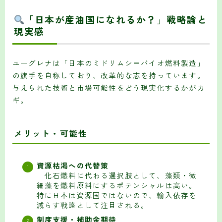
「日本が産油国になれるか？」戦略論と
現実感
ユーグレナは「日本のミドリムシ＝バイオ燃料製造」
の旗手を自称しており、改革的な志を持っています。
与えられた技術と市場可能性をどう現実化するかがカ
ギ。
メリット・可能性
資源枯渇への代替策
化石燃料に代わる選択肢として、藻類・微
細藻を燃料原料にするポテンシャルは高い。
特に日本は資源国ではないので、輸入依存を
減らす戦略として注目される。
制度支援・補助金期待