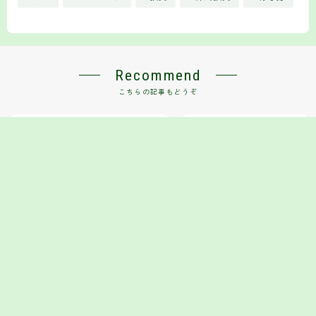
Recommend
こちらの記事もどうぞ
【2026年4月】トルコリラ81ロット
THE NORTH FACEは高いけど
→71ロット運用の現実｜30万円でス
れる！？3年使った感想
ワップ生活は可能か？
2026.04.05
FX
2025.04.24
お
HOME
お金の知識
ユーグレナ株はどうなの？──457円時点での読み解
＞
＞