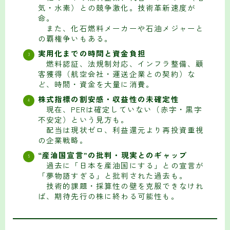
気・水素）との競争激化。技術革新速度が
命。
また、化石燃料メーカーや石油メジャーと
の覇権争いもある。
実用化までの時間と資金負担
燃料認証、法規制対応、インフラ整備、顧
客獲得（航空会社・運送企業との契約）な
ど、時間・資金を大量に消費。
株式指標の割安感・収益性の未確定性
現在、PERは確定していない（赤字・黒字
不安定）という見方も。
配当は現状ゼロ、利益還元より再投資重視
の企業戦略。
“産油国宣言”の批判・現実とのギャップ
過去に「日本を産油国にする」との宣言が
「夢物語すぎる」と批判された過去も。
技術的課題・採算性の壁を克服できなけれ
ば、期待先行の株に終わる可能性も。