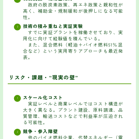
政府の脱炭素政策、再エネ政策と親和性が
高く、補助金・規制緩和が後押しになる可能
性。
技術の積み重ねと実証実験
すでに実証プラントを稼働させており、実
用化に向けて経験値を積んでいる。
また、混合燃料（軽油＋バイオ燃料51％混
合など）という実用寄りアプローチも最近発
表。
リスク・課題・“現実の壁”
スケール化コスト
実証レベルと商業レベルではコスト構造が
大きく異なる。プラント建設、原料調達、品
質管理、輸送コストなどで利益率が圧迫され
る可能性。
競争・参入障壁
他のバイオ燃料企業、代替エネルギー（電