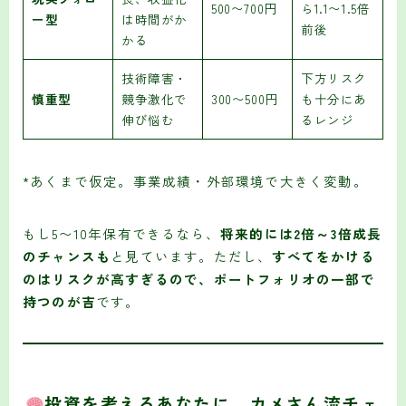
500〜700円
ら1.1〜1.5倍
ー型
は時間がか
前後
かる
技術障害・
下方リスク
慎重型
競争激化で
300〜500円
も十分にあ
伸び悩む
るレンジ
*あくまで仮定。事業成績・外部環境で大きく変動。
もし5〜10年保有できるなら、
将来的には2倍～3倍成長
のチャンスも
と見ています。ただし、
すべてをかける
のはリスクが高すぎるので、ポートフォリオの一部で
持つのが吉
です。
投資を考えるあなたに、カメさん流チェ