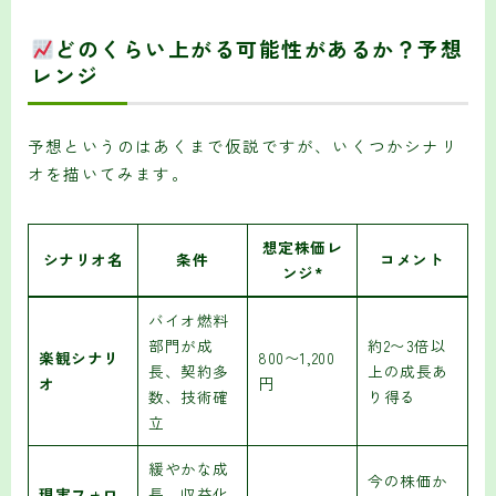
どのくらい上がる可能性があるか？予想
レンジ
予想というのはあくまで仮説ですが、いくつかシナリ
オを描いてみます。
想定株価レ
シナリオ名
条件
コメント
ンジ*
バイオ燃料
部門が成
約2〜3倍以
楽観シナリ
800〜1,200
長、契約多
上の成長あ
オ
円
数、技術確
り得る
立
緩やかな成
今の株価か
現実フォロ
長、収益化