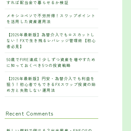
すれば配当金で暮らせるか検証
メキシコペソで不労所得！スワップポイント
を活用した資産運用法
【2026年最新版】為替介入でもロスカットし
ない！FXで生き残るレバレッジ管理術【初心
者必見】
50歳でFIRE達成！少しずつ資産を増やすため
に知っておくべき5つの投資戦略
【2026年最新版】円安・為替介入でも利益を
狙う！初心者でもできるFXスワップ投資の始
め方と失敗しない運用法
Recent Comments
新しい燃料で儲ける？出光興産・ENEOSの