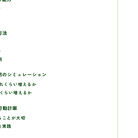
？
方法
ト
用
用のシミュレーション
どれくらい増えるか
れくらい増えるか
行動計画
ることが大切
を実践