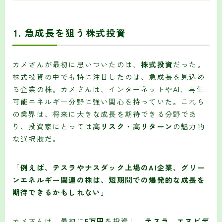
1.
急成長を狙う株式投資
カメさんが最初に思いついたのは、
株式投資
だった。
株式投資の中でも特に注目したのは、急成長を見込め
る企業の株。カメさんは、インターネットやAI、再生
可能エネルギー分野に強い関心を持っていた。これら
の業界は、将来に大きな成長を期待できる分野であ
り、投資家にとっては
高リスク・高リターン
の魅力的
な選択肢だ。
「
例えば、テスラやナスダック上場のAI企業、グリー
ンエネルギー関連の株は、短期間での爆発的な成長を
期待できるかもしれない
」
カメさんは、最初に
5万円
を投資し、
テスラ、エヌビデ