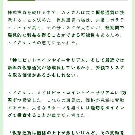
株式投資を続ける中で、カメさんは次に
仮想通貨
に挑
戦することを決めた。仮想通貨市場は、非常にボラテ
ィリティが高く、その分リスクが大きいが、
短期間で
爆発的な利益を得ることができる可能性
もあるため、
カメさんはその魅力に惹かれた。
「
特にビットコインやイーサリアム、そして最近では
新興の仮想通貨が急成長しているから、少額でリスク
を取る価値があるかもしれない
」
カメさんは、まずは
ビットコイン
と
イーサリアム
に
1万
円ずつ
投資した。これらの通貨は、価格が急激に変動
するため、大きなリターンを狙うには
適切なタイミン
グで投資すること
が重要だと考えた。
「
仮想通貨は価格の上下が激しいけれど、その変動を