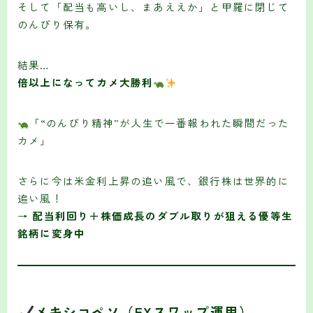
そして「配当も高いし、まあええか」と甲羅に閉じて
のんびり保有。
結果…
倍以上になってカメ大勝利
「“のんびり精神”が人生で一番報われた瞬間だった
カメ」
さらに今は米金利上昇の追い風で、銀行株は世界的に
追い風！
→
配当利回り＋株価成長のダブル取りが狙える優等生
銘柄に変身中
メキシコペソ（FXスワップ運用）