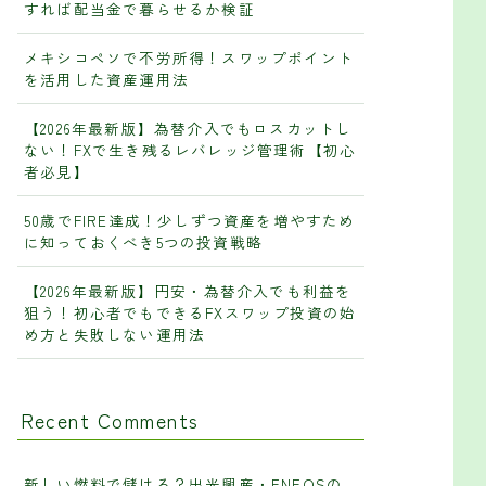
すれば配当金で暮らせるか検証
メキシコペソで不労所得！スワップポイント
を活用した資産運用法
【2026年最新版】為替介入でもロスカットし
ない！FXで生き残るレバレッジ管理術【初心
者必見】
50歳でFIRE達成！少しずつ資産を増やすため
に知っておくべき5つの投資戦略
【2026年最新版】円安・為替介入でも利益を
狙う！初心者でもできるFXスワップ投資の始
め方と失敗しない運用法
Recent Comments
新しい燃料で儲ける？出光興産・ENEOSの