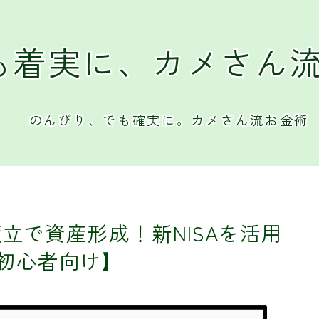
も着実に、カメさん
のんびり、でも確実に。カメさん流お金術
積立で資産形成！新NISAを活用
初心者向け】