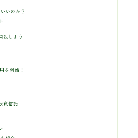
どいいのか？
ト
開設しよう
運用を開始！
投資信託
ン
した場合