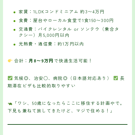
家賃：1LDKコンドミニアム 約3〜4万円
食費：屋台やローカル食堂で1食150〜300円
交通費：バイクレンタル or ソンテウ（乗合タ
クシー）月5,000円以内
光熱費・通信費：約1万円以内
合計：
月8〜9万円
で快適生活可能！
気候◎、治安○、病院◎（日本語対応あり）
長
期滞在ビザも比較的取りやすい
「ワシ、50歳になったらここに移住する計画やで。
下見も兼ねて旅してきたけど、マジで住める！」