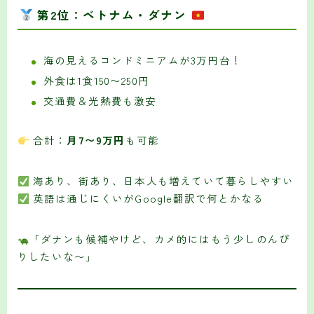
第2位：ベトナム・ダナン
海の見えるコンドミニアムが3万円台！
外食は1食150〜250円
交通費＆光熱費も激安
合計：
月7〜9万円
も可能
海あり、街あり、日本人も増えていて暮らしやすい
英語は通じにくいがGoogle翻訳で何とかなる
「ダナンも候補やけど、カメ的にはもう少しのんび
りしたいな〜」