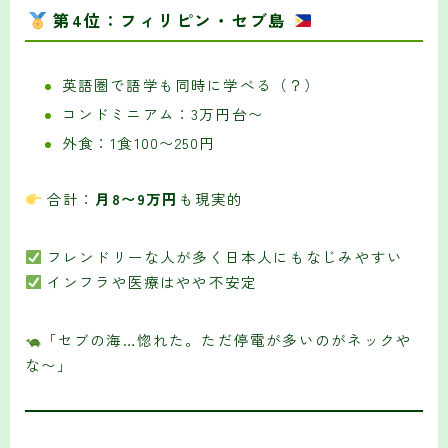
第4位：フィリピン・セブ島
英語圏で語学も同時に学べる（？）
コンドミニアム：3万円台〜
外食：1食100〜250円
合計：
月8〜9万円
も現実的
フレンドリーな人が多く日本人にもなじみやすい
インフラや医療はやや不安定
「セブの海…惚れた。ただ停電が多いのがネックや
な〜」