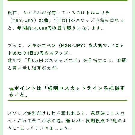
現在、カメさんが保有しているのは
トルコリラ
（TRY/JPY）20枚
。1日39円のスワップを積み重ねる
と、
年間約14,000円の受け取り
になります。
さらに、
メキシコペソ（MXN/JPY）も人気で、1ロッ
トあたり1日20円のスワップ
。
数年で「月5万円のスワップ生活」を目指すには、時間
と買い増し戦略がカギ。
ポイントは「強制ロスカットラインを把握す
ること」
スワップ金利だけに目を奪われると、急落時にロスカ
ットされて全てが水の泡。
低レバ・長期視点
で“亀のよ
うに”じっくりいきましょう。