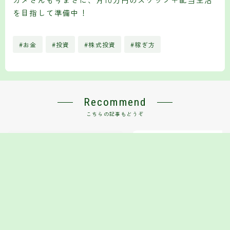
を目指して準備中！
#お金
#投資
#株式投資
#稼ぎ方
Recommend
こちらの記事もどうぞ
トルコリラは1円下がっても大丈夫？
【2025年12月最新】今マンショ
買うなら？「15年後・時給5,00
代」の長期固定ローンは“むし
強”という話