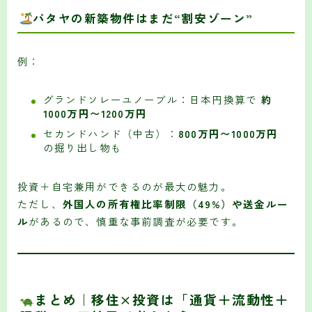
パタヤの新築物件はまだ“割安ゾーン”
例：
グランドソレーユノーブル：日本円換算で
約
1000万円〜1200万円
セカンドハンド（中古）：
800万円〜1000万円
の掘り出し物も
投資＋自宅兼用ができるのが最大の魅力。
ただし、
外国人の所有権比率制限（49%）や送金ルー
ル
があるので、慎重な事前調査が必要です。
まとめ｜移住×投資は「通貨＋流動性＋