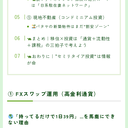
は「日系駐在妻ネットワーク」
⑤ 現地不動産（コンドミニアム投資）
パタヤの新築物件はまだ“割安ゾーン”
まとめ｜移住×投資は「通貨＋流動性
＋課税」の三拍子で考えよう
おわりに｜“セミリタイア投資”は情報
が命
① FXスワップ運用（高金利通貨）
「持ってるだけで1日39円」…を馬鹿にでき
ない理由