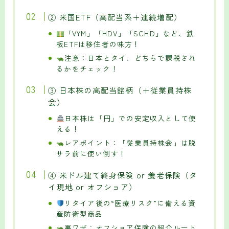
② 米国ETF（高配当系＋連続増配）
「VYM」「HDV」「SCHD」など、鉄
板ETFは移住者の味方！
注意：日本とタイ、どちらで課税され
るかをチェック！
③ 日本株の高配当銘柄（＋従業員持株
会）
日本株は「円」での安定収入として使
える！
レアポイント：「従業員持株会」は脱
サラ前に使い倒す！
④ 米ドル建て終身保険 or 養老保険（タ
イ現地 or オフショア）
リタイア後の“医療リスク”に備える資
産防衛型商品
裏ワザ：オフショア保険の紹介ルート