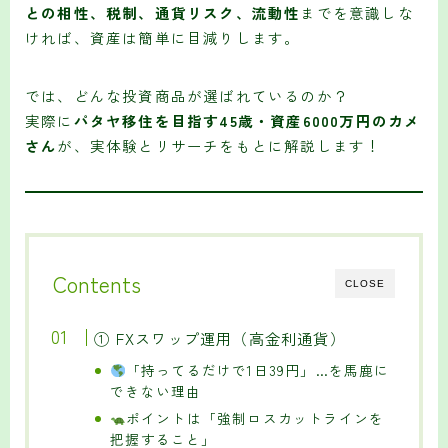
との相性、税制、通貨リスク、流動性
までを意識しな
ければ、資産は簡単に目減りします。
では、どんな投資商品が選ばれているのか？
実際に
パタヤ移住を目指す45歳・資産6000万円のカメ
さん
が、実体験とリサーチをもとに解説します！
Contents
CLOSE
① FXスワップ運用（高金利通貨）
「持ってるだけで1日39円」…を馬鹿に
できない理由
ポイントは「強制ロスカットラインを
把握すること」