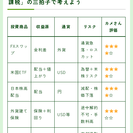
課税」の三拍子で考えよう
カメさん
投資商品
収益源
通貨
リスク
評価
通貨急
FXスワッ
金利差
外貨
落・ロス
プ
☆
カット
配当＋値
為替＋米
米国ETF
USD
上がり
株リスク
☆
日本株高
減配・株
配当
円
配当
価下落
☆
途中解約
外貨建て
保険＋利
USD等
不可・手
保険
回り
☆☆
数料高