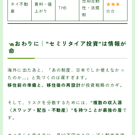
売却流動
タイ不動
賃料・値
THB
性・法規
産
上がり
☆☆
制
おわりに｜“セミリタイア投資”は情報が
命
海外に出たあと、「あの制度、日本でしか使えなかっ
たのか…」と気づくのは遅すぎます。
移住前の準備と、移住後の再設計
が投資戦略のカギ。
そして、リスクを分散するためには、
“複数の収入源
（スワップ・配当・不動産）”を持つことが最強の盾
で
す。
カメさんも今まさに、月10万円のスワップ＋配当生活