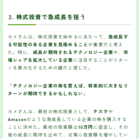
2.
株式投資で急成長を狙う
カメさんは、株式投資を始めるにあたって、
急成長す
る可能性のある企業を見極めること
が重要だと考え
た。特に、
成長が期待されるテクノロジー企業
や、
市
場シェアを拡大している企業
に注目することがリター
ンを最大化するための鍵だと感じた。
「
テクノロジー企業の株を買えば、将来的に大きなリ
ターンが期待できるかもしれない
」
カメさんは、最初の株式投資として、
テスラ
や
Amazon
のような急成長している企業の株を購入する
ことに決めた。最初の投資額は
10万円
に設定し、その
後の成長に期待を込めて、次第に投資額を増やしてい