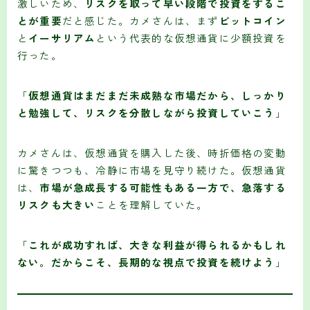
激しいため、
リスクを取って早い段階で投資をするこ
とが重要
だと感じた。カメさんは、まず
ビットコイン
と
イーサリアム
という代表的な仮想通貨に少額投資を
行った。
「
仮想通貨はまだまだ未成熟な市場だから、しっかり
と勉強して、リスクを分散しながら投資していこう
」
カメさんは、仮想通貨を購入した後、時折価格の変動
に驚きつつも、冷静に市場を見守り続けた。仮想通貨
は、
市場が急成長する可能性もある一方で、急落する
リスクも大きい
ことを理解していた。
「
これが成功すれば、大きな利益が得られるかもしれ
ない。だからこそ、長期的な視点で投資を続けよう
」