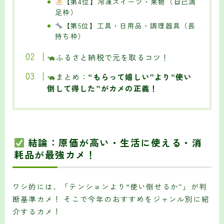
【第4位】冷凍スイーツ・果物（自己満
足枠）
【第5位】工具・日用品・調理器具（長
持ち枠）
ふるさと納税で元を取るコツ！
まとめ：
“もらって嬉しい”より“使い
倒して得した”がカメの正義！
結論：原価が高い・生活に使える・消
耗品が最強カメ！
ワシ的には、「テンションより“使い倒せるか”」が判
断基準カメ！ そこで今年のおすすめをジャンル別に紹
介するカメ！