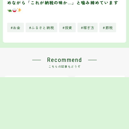
めながら「これが納税の味か…」と噛み締めています
#お金
#ふるさと納税
#投資
#稼ぎ方
#節税
Recommend
こちらの記事もどうぞ
40代からでも遅くない！資産ゼロ
メキシコペソで不労所得！スワ
→1,000万円ロードマップ【2026年
ポイントを活用した資産運用法
版】