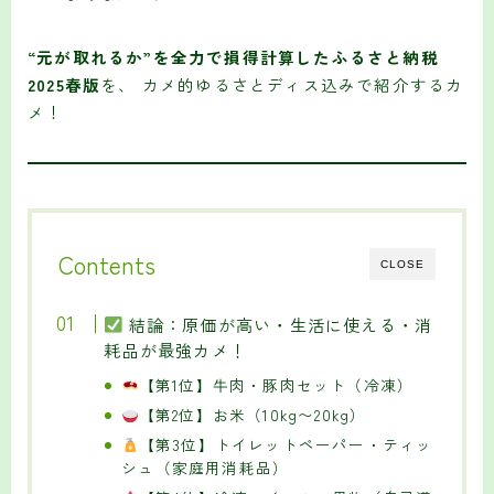
“元が取れるか”を全力で損得計算したふるさと納税
2025春版
を、 カメ的ゆるさとディス込みで紹介するカ
メ！
Contents
CLOSE
結論：原価が高い・生活に使える・消
耗品が最強カメ！
【第1位】牛肉・豚肉セット（冷凍）
【第2位】お米（10kg〜20kg）
【第3位】トイレットペーパー・ティッ
シュ（家庭用消耗品）