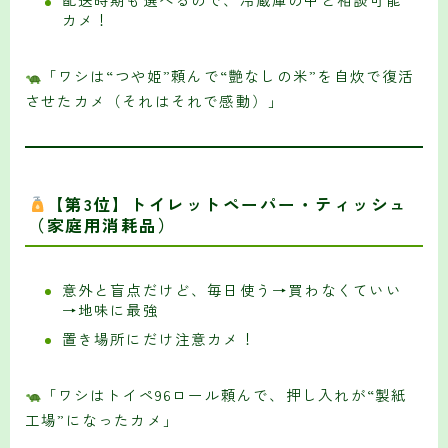
カメ！
「ワシは“つや姫”頼んで“艶なしの米”を自炊で復活
させたカメ（それはそれで感動）」
【第3位】トイレットペーパー・ティッシュ
（家庭用消耗品）
意外と盲点だけど、毎日使う→買わなくていい
→地味に最強
置き場所にだけ注意カメ！
「ワシはトイペ96ロール頼んで、押し入れが“製紙
工場”になったカメ」