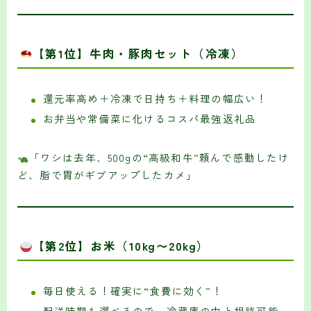
【第1位】牛肉・豚肉セット（冷凍）
還元率高め＋冷凍で日持ち＋料理の幅広い！
お弁当や常備菜に化けるコスパ最強返礼品
「ワシは去年、500gの“高級和牛”頼んで感動したけ
ど、脂で胃がギブアップしたカメ」
【第2位】お米（10kg〜20kg）
毎日使える！確実に“食費に効く”！
配送時期も選べるので、冷蔵庫の中と相談可能