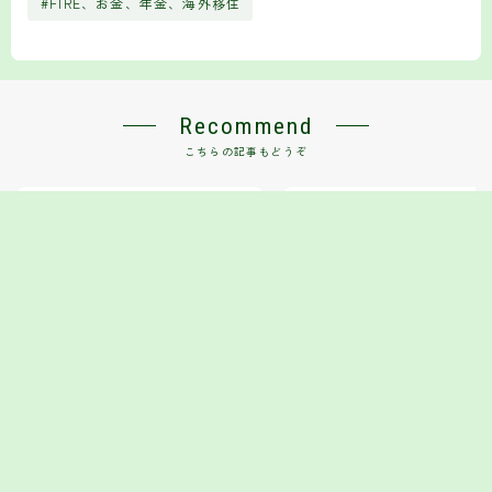
#FIRE、お金、年金、海外移住
Recommend
こちらの記事もどうぞ
数年で億単位の資産！リスク覚悟の
そもそもトルコリラはなぜこん
投資戦略で目指す大きなリターン
下落している？今後トルコ高に
可能性はある？
2025.07.28
お金の知識
2025.11.14
HOME
お金の知識
FIRE向け！タイ・チェンマイの物価・医療・ビザ制度
＞
＞