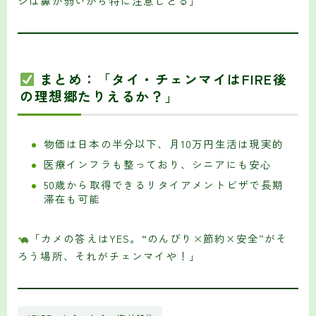
シは鼻が弱いから特に注意しとる」
まとめ：「タイ・チェンマイはFIRE後
の理想郷たりえるか？」
物価は日本の半分以下、月10万円生活は現実的
医療インフラも整っており、シニアにも安心
50歳から取得できるリタイアメントビザで長期
滞在も可能
「カメの答えはYES。“のんびり×節約×安全”がそ
ろう場所、それがチェンマイや！」