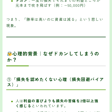
ドカン
：一度の損失でそれまでの利益どころか
元本まで吹き飛ばす（例：−50,000円）
つまり、「勝率は高いのに資産は減る」という悲しい
現象。
心理的背景｜なぜドカンしてしまうの
か？
①「損失を認めたくない心理（損失回避バイア
ス）」
人は
利益の喜びよりも損失の苦痛を2倍以上強
く感じる
といわれています。