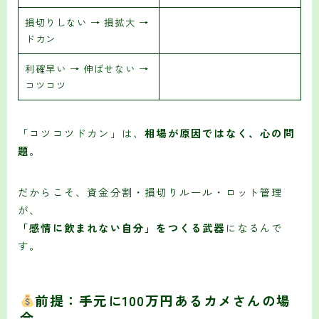
損切りしない → 損拡大 →
ドカン
利確早い → 伸ばせない →
コツコツ
「コツコツドカン」は、
相場が原因ではなく、心の問
題
。
だからこそ、資金分割・損切りルール・ロット管理
が、
「感情に飲まれない自分」をつくる武器
になるんで
す。
前提：手元に100万円あるカメさんの場
合