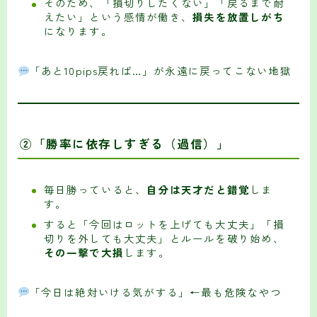
そのため、「損切りしたくない」「戻るまで耐
えたい」という感情が働き、
損失を放置しがち
になります。
「あと10pips戻れば…」が永遠に戻ってこない地獄
②「勝率に依存しすぎる（過信）」
毎日勝っていると、
自分は天才だと錯覚
しま
す。
すると「今回はロットを上げても大丈夫」「損
切りを外しても大丈夫」とルールを破り始め、
その一撃で大損
します。
「今日は絶対いける気がする」←最も危険なやつ