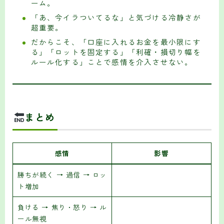
ーム。
「あ、今イラついてるな」と気づける冷静さが
超重要。
だからこそ、「口座に入れるお金を最小限にす
る」「ロットを固定する」「利確・損切り幅を
ルール化する」ことで感情を介入させない。
まとめ
感情
影響
勝ちが続く → 過信 → ロッ
ト増加
負ける → 焦り・怒り → ル
ール無視