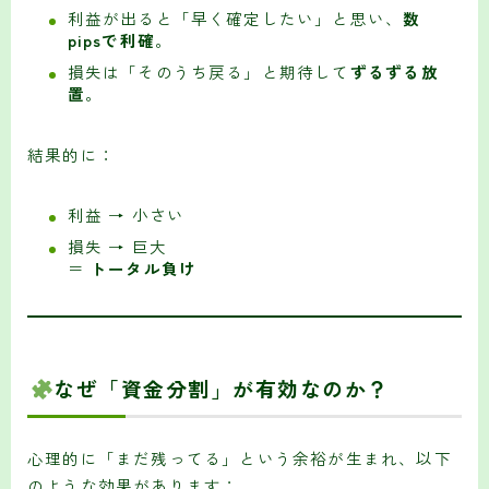
利益が出ると「早く確定したい」と思い、
数
pipsで利確
。
損失は「そのうち戻る」と期待して
ずるずる放
置
。
結果的に：
利益 → 小さい
損失 → 巨大
＝
トータル負け
なぜ「資金分割」が有効なのか？
心理的に「まだ残ってる」という余裕が生まれ、以下
のような効果があります：