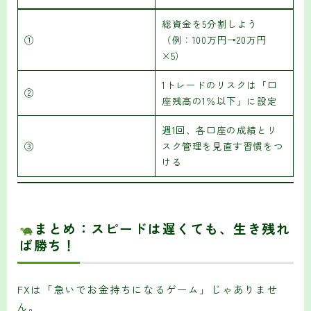
総資金を5分割しよう
①
（例：100万円→20万円
×5）
1トレードのリスクは「口
②
座残高の1％以下」に設定
週1回、各口座の成績とリ
③
スク管理を見直す習慣をつ
ける
まとめ：スピードは遅くても、生き残れ
ば勝ち！
FXは「急いでお金持ちになるゲーム」じゃありませ
ん。