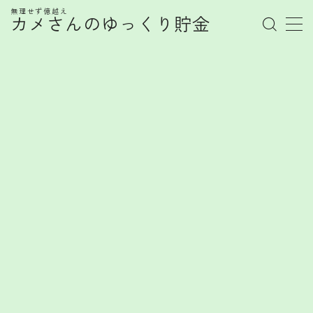
無理せず億越え
カメさんのゆっくり貯金
MENU
管理人プロフィール
記事一覧
お金の知識
株式
お金を賢く育てるヒント
FX
FXで勝てない心理とは？