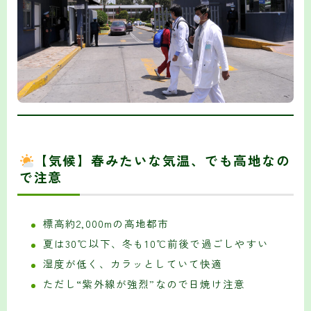
【気候】春みたいな気温、でも高地なの
で注意
標高約2,000mの高地都市
夏は30℃以下、冬も10℃前後で過ごしやすい
湿度が低く、カラッとしていて快適
ただし“紫外線が強烈”なので日焼け注意