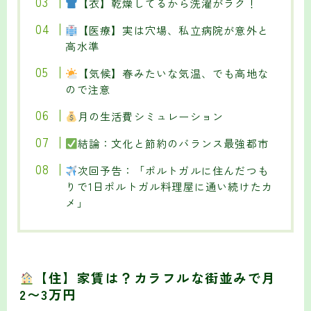
【衣】乾燥してるから洗濯がラク！
【医療】実は穴場、私立病院が意外と
高水準
【気候】春みたいな気温、でも高地な
ので注意
月の生活費シミュレーション
結論：文化と節約のバランス最強都市
次回予告：「ポルトガルに住んだつも
りで1日ポルトガル料理屋に通い続けたカ
メ」
【住】家賃は？カラフルな街並みで月
2〜3万円