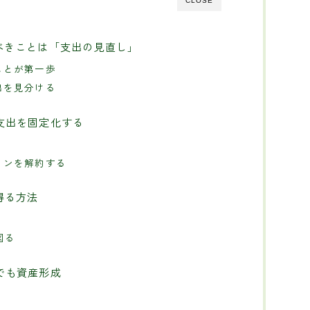
CLOSE
るべきことは「支出の見直し」
ることが第一歩
支出を見分ける
の支出を固定化する
ションを解約する
得る方法
図る
らでも資産形成