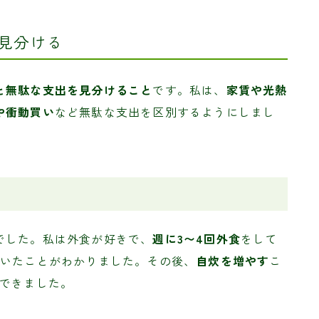
を見分ける
と無駄な支出を見分けること
です。私は、
家賃や光熱
や衝動買い
など無駄な支出を区別するようにしまし
でした。私は外食が好きで、
週に3〜4回外食
をして
ていたことがわかりました。その後、
自炊を増やす
こ
できました。