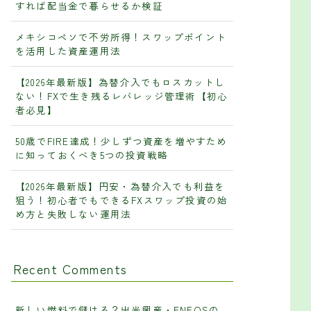
すれば配当金で暮らせるか検証
メキシコペソで不労所得！スワップポイント
を活用した資産運用法
【2026年最新版】為替介入でもロスカットし
ない！FXで生き残るレバレッジ管理術【初心
者必見】
50歳でFIRE達成！少しずつ資産を増やすため
に知っておくべき5つの投資戦略
【2026年最新版】円安・為替介入でも利益を
狙う！初心者でもできるFXスワップ投資の始
め方と失敗しない運用法
Recent Comments
新しい燃料で儲ける？出光興産・ENEOSの