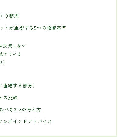
っくり整理
ェットが重視する5つの投資基準
は投資しない
続けている
り）
に直結する部分）
との比較
盗むべき3つの考え方
ワンポイントアドバイス