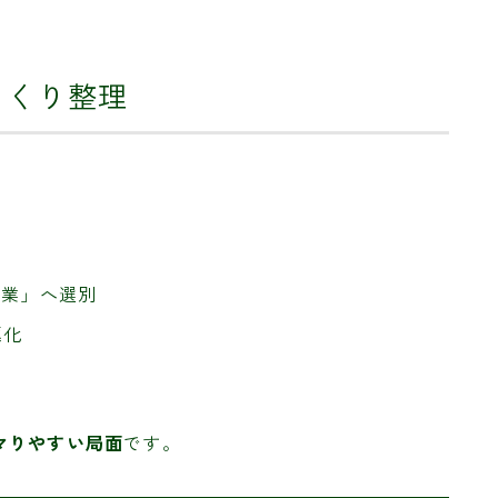
っくり整理
り
企業」へ選別
極化
マりやすい局面
です。