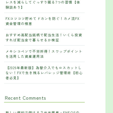
レスを減らしてぐっすり眠る7つの習慣【体
験談あり】
FXコツコツ貯めてドカンを防ぐ！カメ流FX
資金管理の極意
おすすめ高配当銘柄で配当生活！いくら投資
すれば配当金で暮らせるか検証
メキシコペソで不労所得！スワップポイント
を活用した資産運用法
【2026年最新版】為替介入でもロスカットし
ない！FXで生き残るレバレッジ管理術【初心
者必見】
Recent Comments
新しい燃料で儲ける？出光興産・ENEOSの