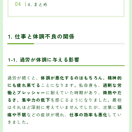
4. まとめ
1. 仕事と体調不良の関係
1-1. 過労が体調に与える影響
過労が続くと、
体調が悪化するのはもちろん、精神的
にも疲れ果てる
ことになります。私自身も、
過剰な労
働とプレッシャー
に耐えていた時期があり、
微熱やだ
るさ、集中力の低下
を感じるようになりました。最初
はそれほど深刻に考えていませんでしたが、次第に
頭
痛や不眠
などの症状が現れ、
仕事の効率も悪化
してい
きました。