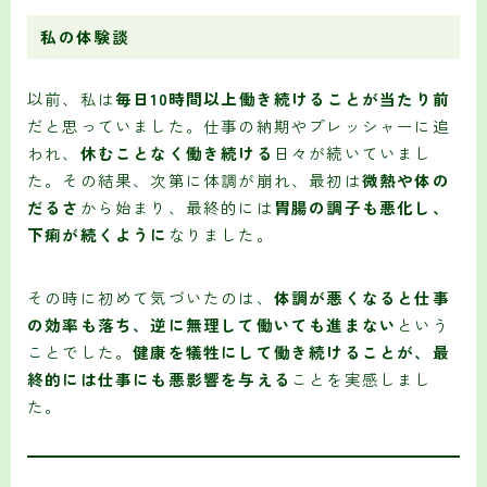
私の体験談
以前、私は
毎日10時間以上働き続けることが当たり前
だと思っていました。仕事の納期やプレッシャーに追
われ、
休むことなく働き続ける
日々が続いていまし
た。その結果、次第に体調が崩れ、最初は
微熱や体の
だるさ
から始まり、最終的には
胃腸の調子も悪化し、
下痢が続くように
なりました。
その時に初めて気づいたのは、
体調が悪くなると仕事
の効率も落ち、逆に無理して働いても進まない
という
ことでした。
健康を犠牲にして働き続けることが、最
終的には仕事にも悪影響を与える
ことを実感しまし
た。