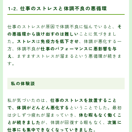
1-2. 仕事のストレスと体調不良の悪循環
仕事のストレスが原因で体調不良に悩んでいると、
そ
の悪循環から抜け出すのは難しい
ことに気づきまし
た。
ストレス
は
免疫力を低下させ
、体調が悪化する一
方、体調不良が
仕事のパフォーマンスに悪影響を与
え
、ますますストレスが溜まるという悪循環が続きま
す。
私の体験談
私が気づいたのは、
仕事のストレスを放置すること
で、体調がどんどん悪化する
ということでした。最初
は少しずつ疲れが溜まっていき、
休む暇もなく働くこ
とが続きました
が、体調が回復する暇もなく、
次第に
仕事にも集中できなくなっていきました
。