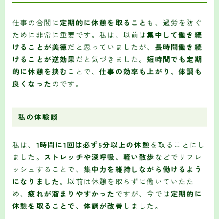
仕事の合間に
定期的に休憩を取ること
も、過労を防ぐ
ために非常に重要です。私は、以前は
集中して働き続
けることが美徳
だと思っていましたが、
長時間働き続
けることが逆効果
だと気づきました。
短時間でも定期
的に休憩を挟む
ことで、
仕事の効率も上がり、体調も
良くなった
のです。
私の体験談
私は、
1時間に1回は必ず5分以上の休憩
を取ることにし
ました。
ストレッチや深呼吸、軽い散歩
などでリフレ
ッシュすることで、
集中力を維持しながら働けるよう
になりました
。以前は休憩を取らずに働いていたた
め、
疲れが溜まりやすかった
ですが、今では
定期的に
休憩を取ることで、体調が改善
しました。