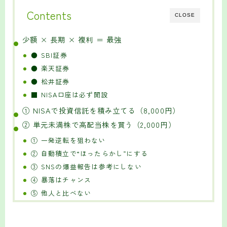
Contents
CLOSE
少額 × 長期 × 複利 ＝ 最強
● SBI証券
● 楽天証券
● 松井証券
■ NISA口座は必ず開設
① NISAで投資信託を積み立てる（8,000円）
② 単元未満株で高配当株を買う（2,000円）
① 一発逆転を狙わない
② 自動積立で“ほったらかし”にする
③ SNSの爆益報告は参考にしない
④ 暴落はチャンス
⑤ 他人と比べない