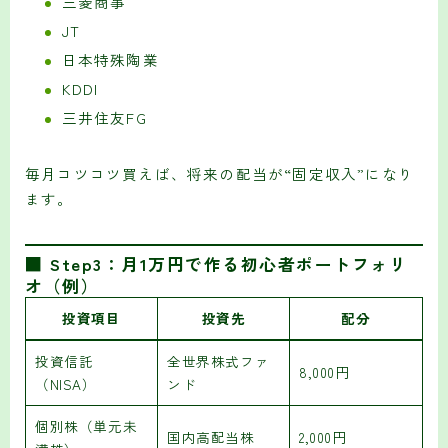
三菱商事
JT
日本特殊陶業
KDDI
三井住友FG
毎月コツコツ買えば、将来の配当が“固定収入”になり
ます。
■ Step3：月1万円で作る初心者ポートフォリ
オ（例）
投資項目
投資先
配分
投資信託
全世界株式ファ
8,000円
（NISA）
ンド
個別株（単元未
国内高配当株
2,000円