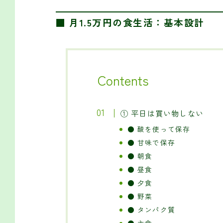
■ 月1.5万円の食生活：基本設計
Contents
① 平日は買い物しない
● 酸を使って保存
● 甘味で保存
● 朝食
● 昼食
● 夕食
● 野菜
● タンパク質