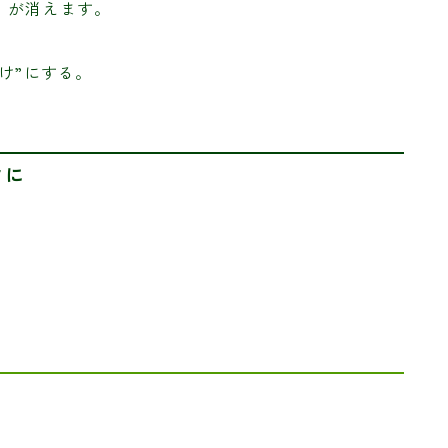
」が消えます。
け”にする。
クに