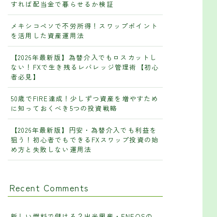
すれば配当金で暮らせるか検証
メキシコペソで不労所得！スワップポイント
を活用した資産運用法
【2026年最新版】為替介入でもロスカットし
ない！FXで生き残るレバレッジ管理術【初心
者必見】
50歳でFIRE達成！少しずつ資産を増やすため
に知っておくべき5つの投資戦略
【2026年最新版】円安・為替介入でも利益を
狙う！初心者でもできるFXスワップ投資の始
め方と失敗しない運用法
Recent Comments
新しい燃料で儲ける？出光興産・ENEOSの