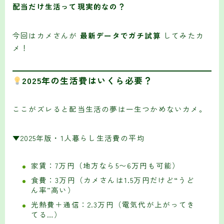
配当だけ生活って現実的なの？
今回はカメさんが
最新データでガチ試算
してみたカ
メ！
2025年の生活費はいくら必要？
ここがズレると配当生活の夢は一生つかめないカメ。
▼2025年版・1人暮らし生活費の平均
家賃：7万円（地方なら5〜6万円も可能）
食費：3万円（カメさんは1.5万円だけど“うど
ん率”高い）
光熱費＋通信：2.3万円（電気代が上がってき
てる…）