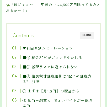
「ほげぇぇ〜！ 甲羅の中に4,500万円眠ってるカメ
おるか〜！」
Contents
CLOSE
▼利回り別シミュレーション
■① 税金20％がガッツリ引かれる
■② 減配リスクは避けられない
■③ 住民税非課税世帯は“配当の課税方
法”に注意
① まずは【月1万円】の配当から
② 配当＋副業 or ちょいバイトが一番現
実的