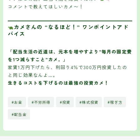
コメントで教えてほしいカメ〜！
カメさんの “なるほど！” ワンポイントアド
バイス
「配当生活の近道は、元本を増やすより“毎月の固定費
を1つ減らすこと”カメ。」
家賃1万円下げたら、利回り4％で300万円投資したの
と同じ効果なんよ…。
生きるコストを下げるのは最強の投資カメ！
#お金
#不労所得
#投資
#株式投資
#稼ぎ方
#配当金