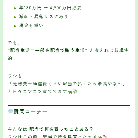
年180万円 → 4,500万円必要
減配・暴落リスクあり
税金も重い
でも、
“配当生活＝一部を配当で賄う生活”
と考えれば超現実
的！
ワシも
「光熱費＋通信費くらい配当で払えたら最高やな〜」
と日々コツコツ育ててます
質問コーナー
みんなは
配当で何を買ったことある？
ワシはこの前、配当で焼き鳥買ったカメ