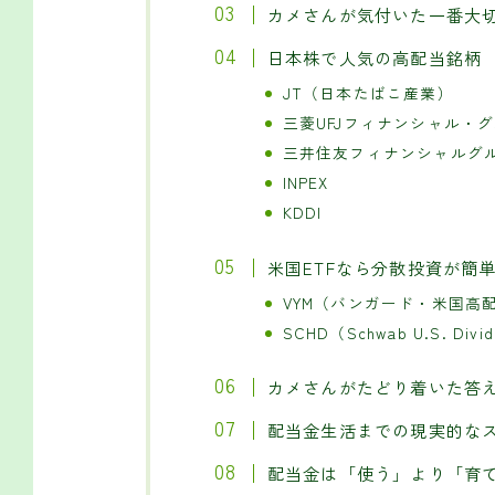
カメさんが気付いた一番大
日本株で人気の高配当銘柄
JT（日本たばこ産業）
三菱UFJフィナンシャル・グ
三井住友フィナンシャルグル
INPEX
KDDI
米国ETFなら分散投資が簡
VYM（バンガード・米国高配
SCHD（Schwab U.S. Divid
カメさんがたどり着いた答
配当金生活までの現実的な
配当金は「使う」より「育