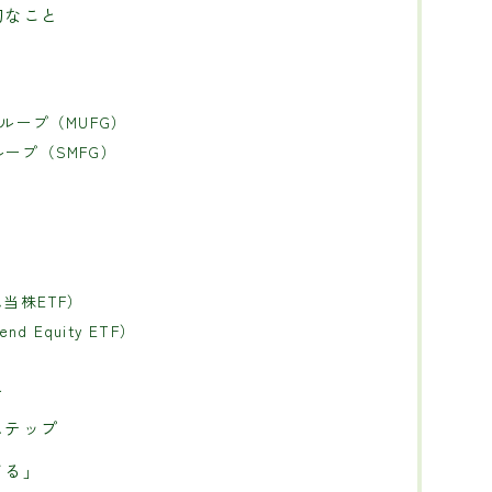
切なこと
ループ（MUFG）
ープ（SMFG）
単
当株ETF）
end Equity ETF）
え
ステップ
てる」