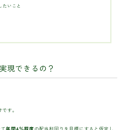
識したいこと
実現できるの？
けです。
せて
年間4％程度
の配当利回りを目標にすると仮定し