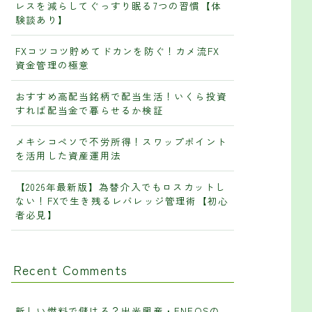
レスを減らしてぐっすり眠る7つの習慣【体
験談あり】
FXコツコツ貯めてドカンを防ぐ！カメ流FX
資金管理の極意
おすすめ高配当銘柄で配当生活！いくら投資
すれば配当金で暮らせるか検証
メキシコペソで不労所得！スワップポイント
を活用した資産運用法
【2026年最新版】為替介入でもロスカットし
ない！FXで生き残るレバレッジ管理術【初心
者必見】
Recent Comments
新しい燃料で儲ける？出光興産・ENEOSの