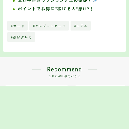
無料や特典でワンランク上の体験！
ポイントでお得に“稼げる人”感UP！
#カード
#クレジットカード
#モテる
#高級クレカ
Recommend
こちらの記事もどうぞ
モテるために必須！2025年版「おし
海外でも使える！学生向けおす