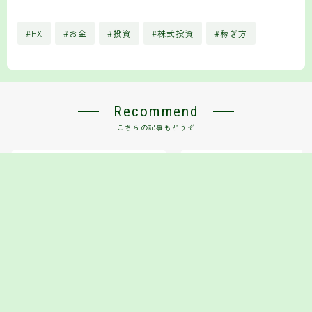
#FX
#お金
#投資
#株式投資
#稼ぎ方
Recommend
こちらの記事もどうぞ
損切りルールを決めるだけで、カメ
いまの為替動向と「無理のな
さんは破産を回避できた
FX戦略
2025【初心者向け】」
2025.10.13
FX
2025.11.30