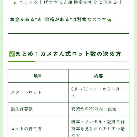
ロットを上げすぎると維持率がすぐに下がる！
“お金がある”と“余裕がある”は別物
なのです
まとめ：カメさん式ロット数の決め方
項目
内容
0.01～0.1ロットからスター
スタートロット
ト
損失許容額
総資金の2%以内に設定
勝率・メンタル・証拠金維
ロットの育て方
持率を見ながら少しずつ増
やす